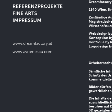
Dreamfactory
REFERENZPROJEKTE
1140 Wien, Kr
FINE ARTS
Zuständige Au
IMPRESSUM
Magistratische
Wirtschaftsk
Webdesign by 
Konzeption by
Kontrolle by R
www.dreamfactory.at
Logodesign by
www.avramescu.com
Urheberrecht
Sämtliche Inh
Schutz des Ur
kommerziellen
Bilder dürfen
gewerblichen
Die Inhalte d
ausschließlic
beruhen auf D
3D gezeigten 