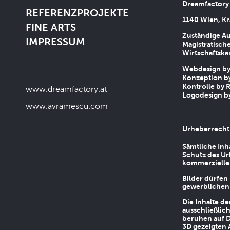
Dreamfactory
REFERENZPROJEKTE
1140 Wien, Kr
FINE ARTS
Zuständige Au
IMPRESSUM
Magistratische
Wirtschaftsk
Webdesign by 
Konzeption by
Kontrolle by R
www.dreamfactory.at
Logodesign by
www.avramescu.com
Urheberrecht
Sämtliche Inh
Schutz des Ur
kommerziellen
Bilder dürfen
gewerblichen
Die Inhalte d
ausschließlic
beruhen auf D
3D gezeigten 