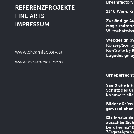
Dreamfactory
REFERENZPROJEKTE
1140 Wien, Kr
FINE ARTS
Zuständige Au
IMPRESSUM
Magistratische
Wirtschaftsk
Webdesign by 
Konzeption by
Kontrolle by R
www.dreamfactory.at
Logodesign by
www.avramescu.com
Urheberrecht
Sämtliche Inh
Schutz des Ur
kommerziellen
Bilder dürfen
gewerblichen
Die Inhalte d
ausschließlic
beruhen auf D
3D gezeigten 