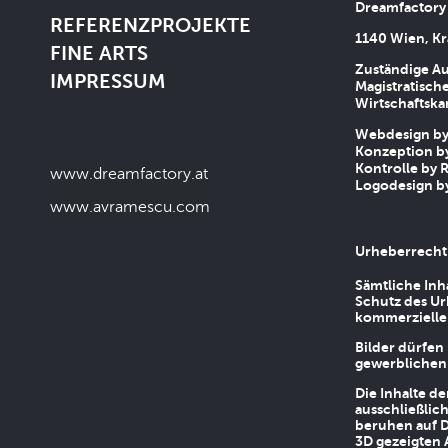
Dreamfactory
REFERENZPROJEKTE
1140 Wien, Kr
FINE ARTS
Zuständige Au
IMPRESSUM
Magistratische
Wirtschaftsk
Webdesign by 
Konzeption by
Kontrolle by R
www.dreamfactory.at
Logodesign by
www.avramescu.com
Urheberrecht
Sämtliche Inh
Schutz des Ur
kommerziellen
Bilder dürfen
gewerblichen
Die Inhalte d
ausschließlic
beruhen auf D
3D gezeigten 