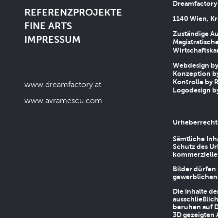
Dreamfactory
REFERENZPROJEKTE
1140 Wien, Kr
FINE ARTS
Zuständige Au
IMPRESSUM
Magistratische
Wirtschaftsk
Webdesign by 
Konzeption by
Kontrolle by R
www.dreamfactory.at
Logodesign by
www.avramescu.com
Urheberrecht
Sämtliche Inh
Schutz des Ur
kommerziellen
Bilder dürfen
gewerblichen
Die Inhalte d
ausschließlic
beruhen auf D
3D gezeigten 