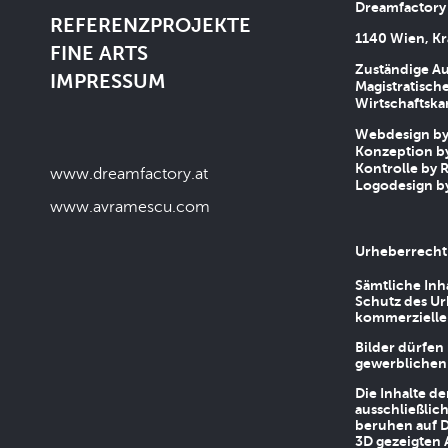
Dreamfactory
REFERENZPROJEKTE
1140 Wien, Kr
FINE ARTS
Zuständige Au
IMPRESSUM
Magistratische
Wirtschaftsk
Webdesign by 
Konzeption by
Kontrolle by R
www.dreamfactory.at
Logodesign by
www.avramescu.com
Urheberrecht
Sämtliche Inh
Schutz des Ur
kommerziellen
Bilder dürfen
gewerblichen
Die Inhalte d
ausschließlic
beruhen auf D
3D gezeigten 