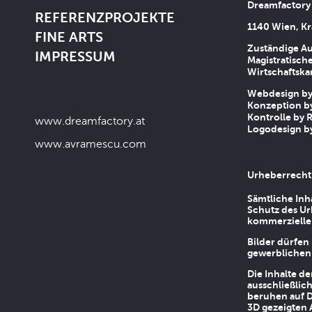
Dreamfactory
REFERENZPROJEKTE
1140 Wien, Kr
FINE ARTS
Zuständige Au
IMPRESSUM
Magistratische
Wirtschaftsk
Webdesign by 
Konzeption by
Kontrolle by R
www.dreamfactory.at
Logodesign by
www.avramescu.com
Urheberrecht
Sämtliche Inh
Schutz des Ur
kommerziellen
Bilder dürfen
gewerblichen
Die Inhalte d
ausschließlic
beruhen auf D
3D gezeigten 