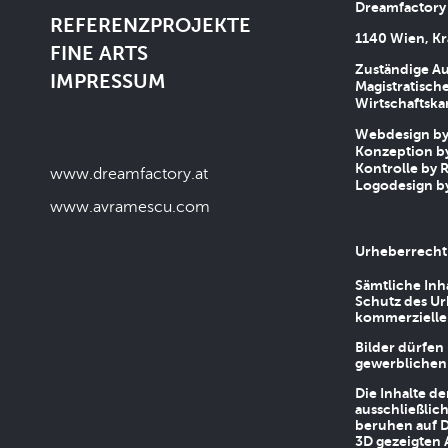
Dreamfactory
REFERENZPROJEKTE
1140 Wien, Kr
FINE ARTS
Zuständige Au
IMPRESSUM
Magistratische
Wirtschaftsk
Webdesign by 
Konzeption by
Kontrolle by R
www.dreamfactory.at
Logodesign by
www.avramescu.com
Urheberrecht
Sämtliche Inh
Schutz des Ur
kommerziellen
Bilder dürfen
gewerblichen
Die Inhalte d
ausschließlic
beruhen auf D
3D gezeigten 