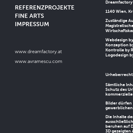
Dreamfactory
REFERENZPROJEKTE
1140 Wien, Kr
FINE ARTS
Zuständige Au
IMPRESSUM
Magistratische
Wirtschaftsk
Webdesign by 
Konzeption by
Kontrolle by R
www.dreamfactory.at
Logodesign by
www.avramescu.com
Urheberrecht
Sämtliche Inh
Schutz des Ur
kommerziellen
Bilder dürfen
gewerblichen
Die Inhalte d
ausschließlic
beruhen auf D
3D gezeigten 