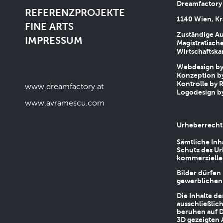
Dreamfactory
REFERENZPROJEKTE
1140 Wien, Kr
FINE ARTS
Zuständige Au
IMPRESSUM
Magistratische
Wirtschaftsk
Webdesign by 
Konzeption by
Kontrolle by R
www.dreamfactory.at
Logodesign by
www.avramescu.com
Urheberrecht
Sämtliche Inh
Schutz des Ur
kommerziellen
Bilder dürfen
gewerblichen
Die Inhalte d
ausschließlic
beruhen auf D
3D gezeigten 