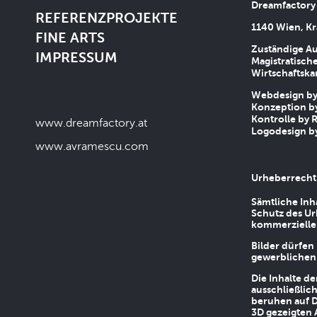
Dreamfactory
REFERENZPROJEKTE
1140 Wien, Kr
FINE ARTS
Zuständige Au
IMPRESSUM
Magistratische
Wirtschaftsk
Webdesign by 
Konzeption by
Kontrolle by R
www.dreamfactory.at
Logodesign by
www.avramescu.com
Urheberrecht
Sämtliche Inh
Schutz des Ur
kommerziellen
Bilder dürfen
gewerblichen
Die Inhalte d
ausschließlic
beruhen auf D
3D gezeigten 