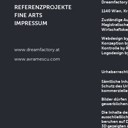
Dreamfactory
REFERENZPROJEKTE
1140 Wien, Kr
FINE ARTS
Zuständige Au
IMPRESSUM
Magistratische
Wirtschaftsk
Webdesign by 
Konzeption by
Kontrolle by R
www.dreamfactory.at
Logodesign by
www.avramescu.com
Urheberrecht
Sämtliche Inh
Schutz des Ur
kommerziellen
Bilder dürfen
gewerblichen
Die Inhalte d
ausschließlic
beruhen auf D
3D gezeigten 