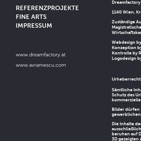
Dreamfactory
REFERENZPROJEKTE
1140 Wien, Kr
FINE ARTS
Zuständige Au
IMPRESSUM
Magistratische
Wirtschaftsk
Webdesign by 
Konzeption by
Kontrolle by R
www.dreamfactory.at
Logodesign by
www.avramescu.com
Urheberrecht
Sämtliche Inh
Schutz des Ur
kommerziellen
Bilder dürfen
gewerblichen
Die Inhalte d
ausschließlic
beruhen auf D
3D gezeigten 