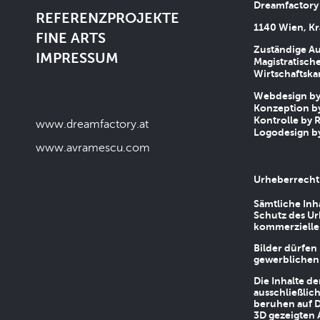
Dreamfactory
REFERENZPROJEKTE
1140 Wien, Kr
FINE ARTS
Zuständige Au
IMPRESSUM
Magistratische
Wirtschaftsk
Webdesign by 
Konzeption by
Kontrolle by R
www.dreamfactory.at
Logodesign by
www.avramescu.com
Urheberrecht
Sämtliche Inh
Schutz des Ur
kommerziellen
Bilder dürfen
gewerblichen
Die Inhalte d
ausschließlic
beruhen auf D
3D gezeigten 