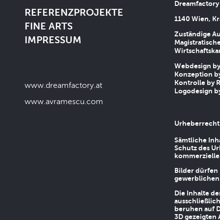
Dreamfactory
REFERENZPROJEKTE
1140 Wien, Kr
FINE ARTS
Zuständige Au
IMPRESSUM
Magistratische
Wirtschaftsk
Webdesign by 
Konzeption by
Kontrolle by R
www.dreamfactory.at
Logodesign by
www.avramescu.com
Urheberrecht
Sämtliche Inh
Schutz des Ur
kommerziellen
Bilder dürfen
gewerblichen
Die Inhalte d
ausschließlic
beruhen auf D
3D gezeigten 