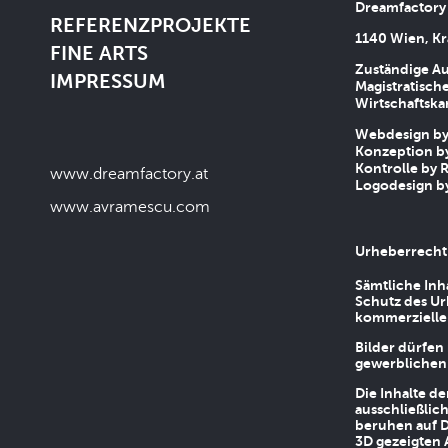
Dreamfactory
REFERENZPROJEKTE
1140 Wien, Kr
FINE ARTS
Zuständige Au
IMPRESSUM
Magistratische
Wirtschaftsk
Webdesign by 
Konzeption by
Kontrolle by R
www.dreamfactory.at
Logodesign by
www.avramescu.com
Urheberrecht
Sämtliche Inh
Schutz des Ur
kommerziellen
Bilder dürfen
gewerblichen
Die Inhalte d
ausschließlic
beruhen auf D
3D gezeigten 