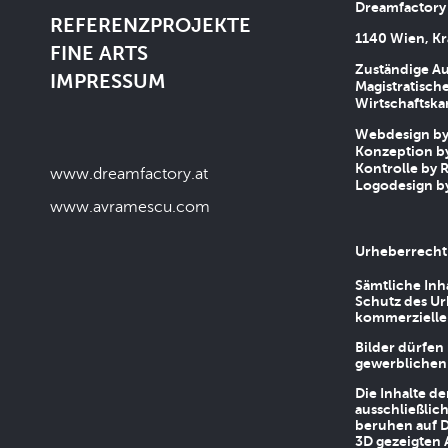
Dreamfactory
REFERENZPROJEKTE
1140 Wien, Kr
FINE ARTS
Zuständige Au
IMPRESSUM
Magistratische
Wirtschaftsk
Webdesign by 
Konzeption by
Kontrolle by R
www.dreamfactory.at
Logodesign by
www.avramescu.com
Urheberrecht
Sämtliche Inh
Schutz des Ur
kommerziellen
Bilder dürfen
gewerblichen
Die Inhalte d
ausschließlic
beruhen auf D
3D gezeigten 