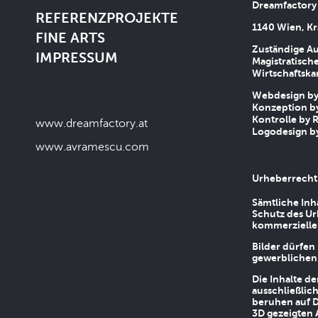
Dreamfactory
REFERENZPROJEKTE
1140 Wien, Kr
FINE ARTS
Zuständige Au
IMPRESSUM
Magistratische
Wirtschaftsk
Webdesign by 
Konzeption by
Kontrolle by R
www.dreamfactory.at
Logodesign by
www.avramescu.com
Urheberrecht
Sämtliche Inh
Schutz des Ur
kommerziellen
Bilder dürfen
gewerblichen
Die Inhalte d
ausschließlic
beruhen auf D
3D gezeigten 