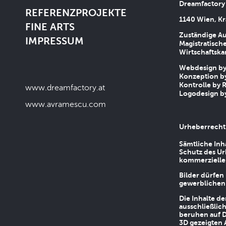
Dreamfactory
REFERENZPROJEKTE
1140 Wien, Kr
FINE ARTS
Zuständige Au
IMPRESSUM
Magistratische
Wirtschaftsk
Webdesign by 
Konzeption by
Kontrolle by R
www.dreamfactory.at
Logodesign by
www.avramescu.com
Urheberrecht
Sämtliche Inh
Schutz des Ur
kommerziellen
Bilder dürfen
gewerblichen
Die Inhalte d
ausschließlic
beruhen auf D
3D gezeigten 