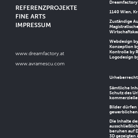
Dreamfactory
REFERENZPROJEKTE
1140 Wien, Kr
FINE ARTS
Zuständige Au
IMPRESSUM
Magistratische
Wirtschaftsk
Webdesign by 
Konzeption by
Kontrolle by R
www.dreamfactory.at
Logodesign by
www.avramescu.com
Urheberrecht
Sämtliche Inh
Schutz des Ur
kommerziellen
Bilder dürfen
gewerblichen
Die Inhalte d
ausschließlic
beruhen auf D
3D gezeigten 