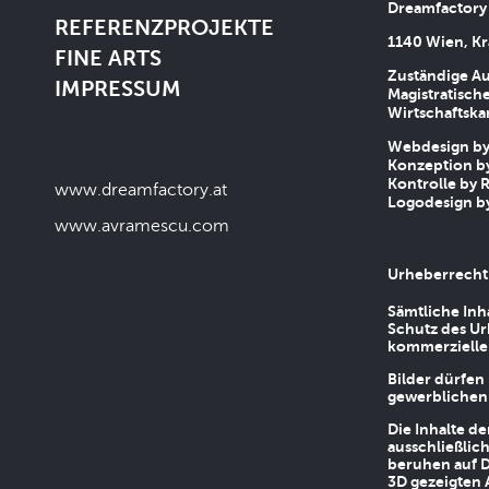
Dreamfactory
REFERENZPROJEKTE
1140 Wien, Kr
FINE ARTS
Zuständige Au
IMPRESSUM
Magistratische
Wirtschaftsk
Webdesign by 
Konzeption by
Kontrolle by R
www.dreamfactory.at
Logodesign by
www.avramescu.com
Urheberrecht
Sämtliche Inh
Schutz des Ur
kommerziellen
Bilder dürfen
gewerblichen
Die Inhalte d
ausschließlic
beruhen auf D
3D gezeigten 