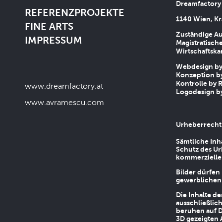
Dreamfactory
REFERENZPROJEKTE
1140 Wien, Kr
FINE ARTS
Zuständige Au
IMPRESSUM
Magistratische
Wirtschaftsk
Webdesign by 
Konzeption by
Kontrolle by R
www.dreamfactory.at
Logodesign by
www.avramescu.com
Urheberrecht
Sämtliche Inh
Schutz des Ur
kommerziellen
Bilder dürfen
gewerblichen
Die Inhalte d
ausschließlic
beruhen auf D
3D gezeigten 