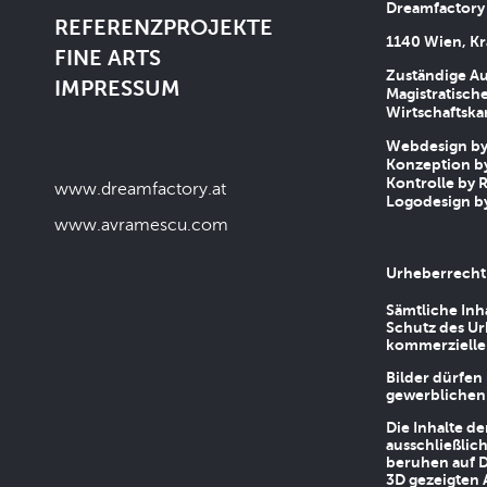
Dreamfactory
REFERENZPROJEKTE
1140 Wien, Kr
FINE ARTS
Zuständige Au
IMPRESSUM
Magistratische
Wirtschaftsk
Webdesign by 
Konzeption by
Kontrolle by R
www.dreamfactory.at
Logodesign by
www.avramescu.com
Urheberrecht
Sämtliche Inh
Schutz des Ur
kommerziellen
Bilder dürfen
gewerblichen
Die Inhalte d
ausschließlic
beruhen auf D
3D gezeigten 