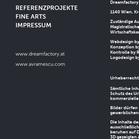
Dreamfactory
REFERENZPROJEKTE
1140 Wien, Kr
FINE ARTS
Zuständige Au
IMPRESSUM
Magistratische
Wirtschaftsk
Webdesign by 
Konzeption by
Kontrolle by R
www.dreamfactory.at
Logodesign by
www.avramescu.com
Urheberrecht
Sämtliche Inh
Schutz des Ur
kommerziellen
Bilder dürfen
gewerblichen
Die Inhalte d
ausschließlic
beruhen auf D
3D gezeigten 