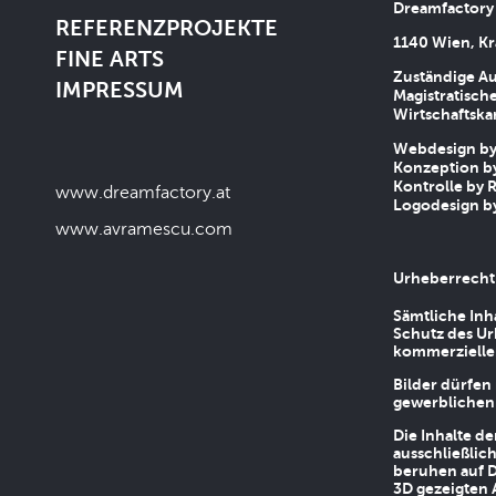
Dreamfactory
REFERENZPROJEKTE
1140 Wien, Kr
FINE ARTS
Zuständige Au
IMPRESSUM
Magistratische
Wirtschaftsk
Webdesign by 
Konzeption by
Kontrolle by R
www.dreamfactory.at
Logodesign by
www.avramescu.com
Urheberrecht
Sämtliche Inh
Schutz des Ur
kommerziellen
Bilder dürfen
gewerblichen
Die Inhalte d
ausschließlic
beruhen auf D
3D gezeigten 