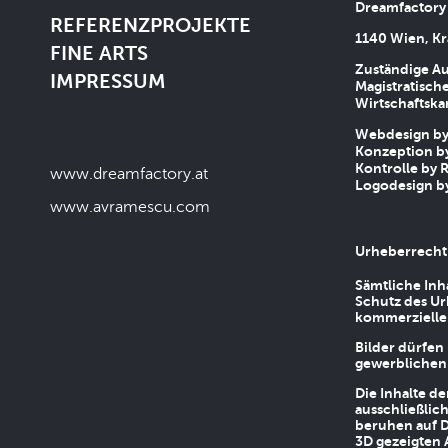
Dreamfactory
REFERENZPROJEKTE
1140 Wien, Kr
FINE ARTS
Zuständige Au
IMPRESSUM
Magistratische
Wirtschaftsk
Webdesign by 
Konzeption by
Kontrolle by R
www.dreamfactory.at
Logodesign by
www.avramescu.com
Urheberrecht
Sämtliche Inh
Schutz des Ur
kommerziellen
Bilder dürfen
gewerblichen
Die Inhalte d
ausschließlic
beruhen auf D
3D gezeigten 