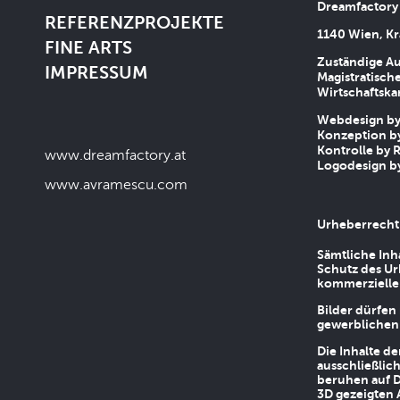
Dreamfactory
REFERENZPROJEKTE
1140 Wien, Kr
FINE ARTS
Zuständige Au
IMPRESSUM
Magistratische
Wirtschaftsk
Webdesign by 
Konzeption by
Kontrolle by R
www.dreamfactory.at
Logodesign by
www.avramescu.com
Urheberrecht
Sämtliche Inh
Schutz des Ur
kommerziellen
Bilder dürfen
gewerblichen
Die Inhalte d
ausschließlic
beruhen auf D
3D gezeigten 