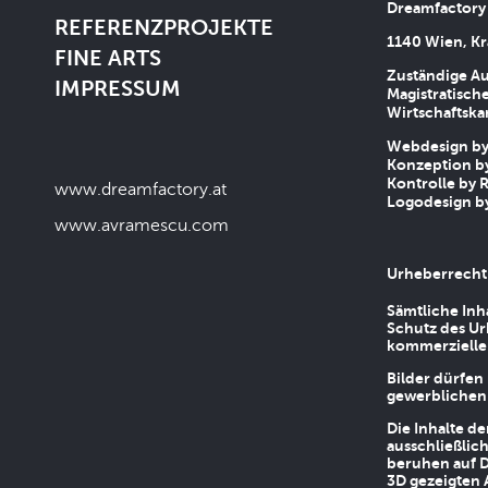
Dreamfactory
REFERENZPROJEKTE
1140 Wien, Kr
FINE ARTS
Zuständige Au
IMPRESSUM
Magistratische
Wirtschaftsk
Webdesign by 
Konzeption by
Kontrolle by R
www.dreamfactory.at
Logodesign by
www.avramescu.com
Urheberrecht
Sämtliche Inh
Schutz des Ur
kommerziellen
Bilder dürfen
gewerblichen
Die Inhalte d
ausschließlic
beruhen auf D
3D gezeigten 