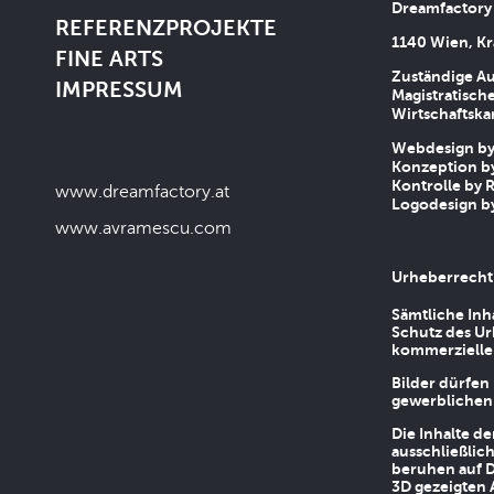
Dreamfactory
REFERENZPROJEKTE
1140 Wien, Kr
FINE ARTS
Zuständige Au
IMPRESSUM
Magistratische
Wirtschaftsk
Webdesign by 
Konzeption by
Kontrolle by R
www.dreamfactory.at
Logodesign by
www.avramescu.com
Urheberrecht
Sämtliche Inh
Schutz des Ur
kommerziellen
Bilder dürfen
gewerblichen
Die Inhalte d
ausschließlic
beruhen auf D
3D gezeigten 