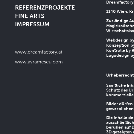
Dreamfactory
REFERENZPROJEKTE
1140 Wien, Kr
FINE ARTS
Zuständige Au
IMPRESSUM
Magistratische
Wirtschaftsk
Webdesign by 
Konzeption by
Kontrolle by R
www.dreamfactory.at
Logodesign by
www.avramescu.com
Urheberrecht
Sämtliche Inh
Schutz des Ur
kommerziellen
Bilder dürfen
gewerblichen
Die Inhalte d
ausschließlic
beruhen auf D
3D gezeigten 