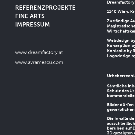
Dreamfactory
REFERENZPROJEKTE
1140 Wien, Kr
FINE ARTS
Zuständige Au
IMPRESSUM
Magistratische
Wirtschaftsk
Webdesign by 
Konzeption by
Kontrolle by R
www.dreamfactory.at
Logodesign by
www.avramescu.com
Urheberrecht
Sämtliche Inh
Schutz des Ur
kommerziellen
Bilder dürfen
gewerblichen
Die Inhalte d
ausschließlic
beruhen auf D
3D gezeigten 