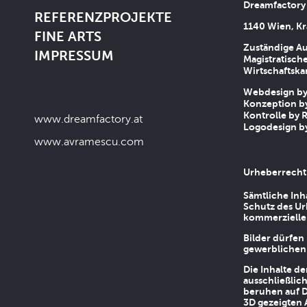
Dreamfactory
REFERENZPROJEKTE
1140 Wien, Kr
FINE ARTS
Zuständige Au
IMPRESSUM
Magistratische
Wirtschaftsk
Webdesign by 
Konzeption by
Kontrolle by R
www.dreamfactory.at
Logodesign by
www.avramescu.com
Urheberrecht
Sämtliche Inh
Schutz des Ur
kommerziellen
Bilder dürfen
gewerblichen
Die Inhalte d
ausschließlic
beruhen auf D
3D gezeigten 