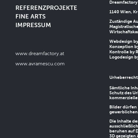
Dreamfactory
REFERENZPROJEKTE
1140 Wien, Kr
FINE ARTS
Zuständige Au
IMPRESSUM
Magistratische
Wirtschaftsk
Webdesign by 
Konzeption by
Kontrolle by R
www.dreamfactory.at
Logodesign by
www.avramescu.com
Urheberrecht
Sämtliche Inh
Schutz des Ur
kommerziellen
Bilder dürfen
gewerblichen
Die Inhalte d
ausschließlic
beruhen auf D
3D gezeigten 