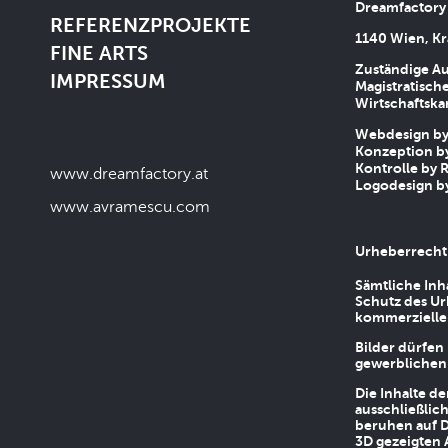
Dreamfactory
REFERENZPROJEKTE
1140 Wien, Kr
FINE ARTS
Zuständige Au
IMPRESSUM
Magistratische
Wirtschaftsk
Webdesign by 
Konzeption by
Kontrolle by R
www.dreamfactory.at
Logodesign by
www.avramescu.com
Urheberrecht
Sämtliche Inh
Schutz des Ur
kommerziellen
Bilder dürfen
gewerblichen
Die Inhalte d
ausschließlic
beruhen auf D
3D gezeigten 