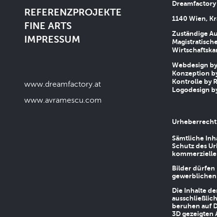
Dreamfactory
REFERENZPROJEKTE
1140 Wien, Kr
FINE ARTS
Zuständige Au
IMPRESSUM
Magistratische
Wirtschaftsk
Webdesign by 
Konzeption by
Kontrolle by R
www.dreamfactory.at
Logodesign by
www.avramescu.com
Urheberrecht
Sämtliche Inh
Schutz des Ur
kommerziellen
Bilder dürfen
gewerblichen
Die Inhalte d
ausschließlic
beruhen auf D
3D gezeigten 