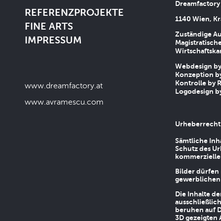
Dreamfactory
REFERENZPROJEKTE
1140 Wien, Kr
FINE ARTS
Zuständige Au
IMPRESSUM
Magistratische
Wirtschaftsk
Webdesign by 
Konzeption by
Kontrolle by R
www.dreamfactory.at
Logodesign by
www.avramescu.com
Urheberrecht
Sämtliche Inh
Schutz des Ur
kommerziellen
Bilder dürfen
gewerblichen
Die Inhalte d
ausschließlic
beruhen auf D
3D gezeigten 