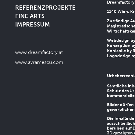
Dreamfactory
REFERENZPROJEKTE
1140 Wien, Kr
FINE ARTS
Zuständige Au
IMPRESSUM
Magistratische
Wirtschaftsk
Webdesign by 
Konzeption by
Kontrolle by R
www.dreamfactory.at
Logodesign by
www.avramescu.com
Urheberrecht
Sämtliche Inh
Schutz des Ur
kommerziellen
Bilder dürfen
gewerblichen
Die Inhalte d
ausschließlic
beruhen auf D
3D gezeigten 