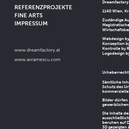
Dreamfactory
REFERENZPROJEKTE
1140 Wien, Kr
FINE ARTS
Zuständige Au
IMPRESSUM
Magistratische
Wirtschaftsk
Webdesign by 
Konzeption by
Kontrolle by R
www.dreamfactory.at
Logodesign by
www.avramescu.com
Urheberrecht
Sämtliche Inh
Schutz des Ur
kommerziellen
Bilder dürfen
gewerblichen
Die Inhalte d
ausschließlic
beruhen auf D
3D gezeigten 