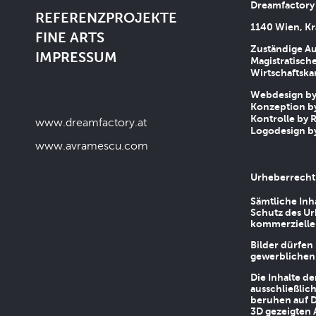
Dreamfactory
REFERENZPROJEKTE
1140 Wien, Kr
FINE ARTS
Zuständige Au
IMPRESSUM
Magistratische
Wirtschaftsk
Webdesign by 
Konzeption by
Kontrolle by R
www.dreamfactory.at
Logodesign by
www.avramescu.com
Urheberrecht
Sämtliche Inh
Schutz des Ur
kommerziellen
Bilder dürfen
gewerblichen
Die Inhalte d
ausschließlic
beruhen auf D
3D gezeigten 