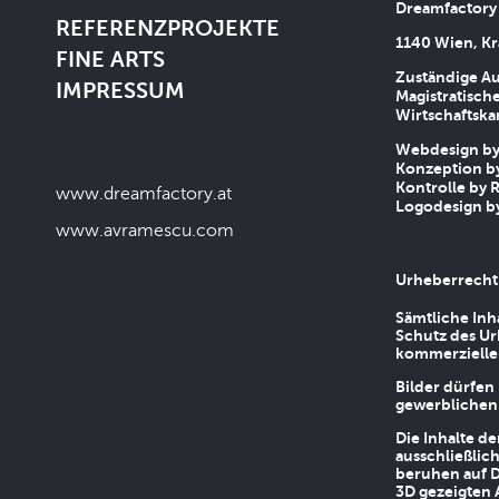
Dreamfactory
REFERENZPROJEKTE
1140 Wien, Kr
FINE ARTS
Zuständige Au
IMPRESSUM
Magistratische
Wirtschaftsk
Webdesign by 
Konzeption by
Kontrolle by R
www.dreamfactory.at
Logodesign by
www.avramescu.com
Urheberrecht
Sämtliche Inh
Schutz des Ur
kommerziellen
Bilder dürfen
gewerblichen
Die Inhalte d
ausschließlic
beruhen auf D
3D gezeigten 