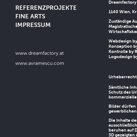
Dreamfactory
REFERENZPROJEKTE
1140 Wien, Kr
FINE ARTS
Zuständige Au
IMPRESSUM
Magistratische
Wirtschaftsk
Webdesign by 
Konzeption by
Kontrolle by R
www.dreamfactory.at
Logodesign by
www.avramescu.com
Urheberrecht
Sämtliche Inh
Schutz des Ur
kommerziellen
Bilder dürfen
gewerblichen
Die Inhalte d
ausschließlic
beruhen auf D
3D gezeigten 