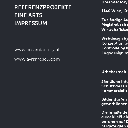
Dreamfactory
REFERENZPROJEKTE
1140 Wien, Kr
FINE ARTS
Zuständige Au
IMPRESSUM
Magistratische
Wirtschaftsk
Webdesign by 
Konzeption by
Kontrolle by R
www.dreamfactory.at
Logodesign by
www.avramescu.com
Urheberrecht
Sämtliche Inh
Schutz des Ur
kommerziellen
Bilder dürfen
gewerblichen
Die Inhalte d
ausschließlic
beruhen auf D
3D gezeigten 