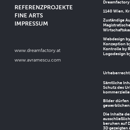
Dreamfactory
REFERENZPROJEKTE
1140 Wien, Kr
FINE ARTS
Zuständige Au
IMPRESSUM
Magistratische
Wirtschaftsk
Webdesign by 
Konzeption by
Kontrolle by R
www.dreamfactory.at
Logodesign by
www.avramescu.com
Urheberrecht
Sämtliche Inh
Schutz des Ur
kommerziellen
Bilder dürfen
gewerblichen
Die Inhalte d
ausschließlic
beruhen auf D
3D gezeigten 