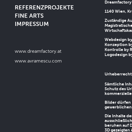
Dreamfactory
REFERENZPROJEKTE
1140 Wien, Kr
FINE ARTS
Zuständige Au
IMPRESSUM
Magistratische
Wirtschaftsk
Webdesign by 
Konzeption by
Kontrolle by R
www.dreamfactory.at
Logodesign by
www.avramescu.com
Urheberrecht
Sämtliche Inh
Schutz des Ur
kommerziellen
Bilder dürfen
gewerblichen
Die Inhalte d
ausschließlic
beruhen auf D
3D gezeigten 