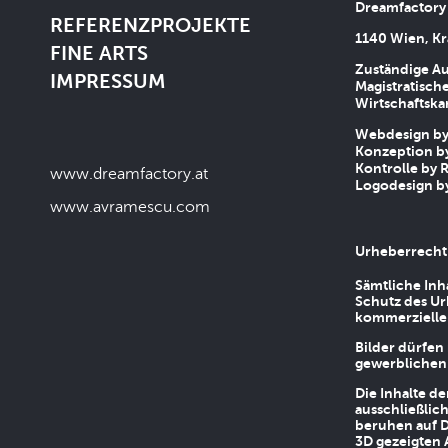
Dreamfactory
REFERENZPROJEKTE
1140 Wien, Kr
FINE ARTS
Zuständige Au
IMPRESSUM
Magistratische
Wirtschaftsk
Webdesign by 
Konzeption by
Kontrolle by R
www.dreamfactory.at
Logodesign by
www.avramescu.com
Urheberrecht
Sämtliche Inh
Schutz des Ur
kommerziellen
Bilder dürfen
gewerblichen
Die Inhalte d
ausschließlic
beruhen auf D
3D gezeigten 