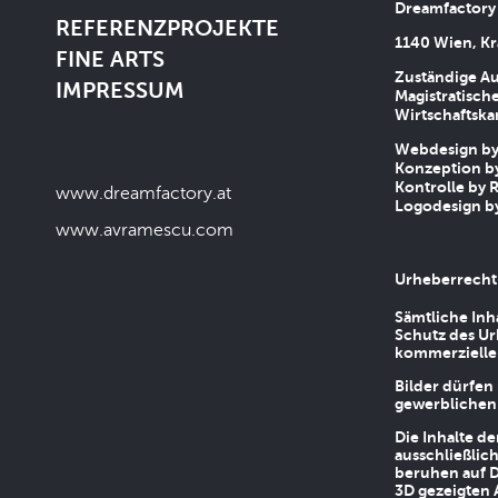
Dreamfactory
REFERENZPROJEKTE
1140 Wien, Kr
FINE ARTS
Zuständige Au
IMPRESSUM
Magistratische
Wirtschaftsk
Webdesign by 
Konzeption by
Kontrolle by R
www.dreamfactory.at
Logodesign by
www.avramescu.com
Urheberrecht
Sämtliche Inh
Schutz des Ur
kommerziellen
Bilder dürfen
gewerblichen
Die Inhalte d
ausschließlic
beruhen auf D
3D gezeigten 