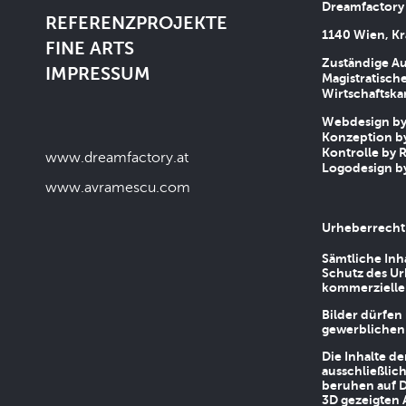
Dreamfactory
REFERENZPROJEKTE
1140 Wien, Kr
FINE ARTS
Zuständige Au
IMPRESSUM
Magistratische
Wirtschaftsk
Webdesign by 
Konzeption by
Kontrolle by R
www.dreamfactory.at
Logodesign by
www.avramescu.com
Urheberrecht
Sämtliche Inh
Schutz des Ur
kommerziellen
Bilder dürfen
gewerblichen
Die Inhalte d
ausschließlic
beruhen auf D
3D gezeigten 