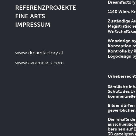
Dreamfactory
REFERENZPROJEKTE
1140 Wien, Kr
FINE ARTS
Zuständige Au
IMPRESSUM
Magistratische
Wirtschaftsk
Webdesign by 
Konzeption by
Kontrolle by R
www.dreamfactory.at
Logodesign by
www.avramescu.com
Urheberrecht
Sämtliche Inh
Schutz des Ur
kommerziellen
Bilder dürfen
gewerblichen
Die Inhalte d
ausschließlic
beruhen auf D
3D gezeigten 