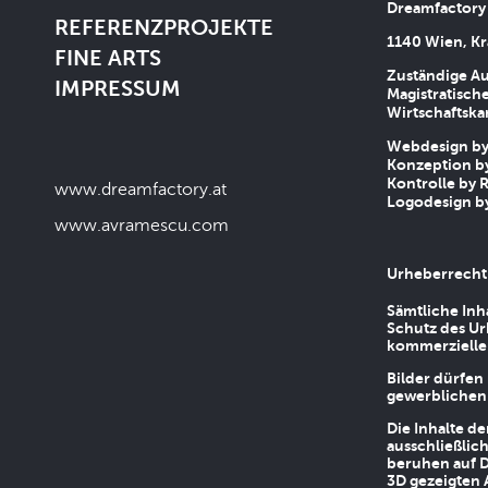
Dreamfactory
REFERENZPROJEKTE
1140 Wien, Kr
FINE ARTS
Zuständige Au
IMPRESSUM
Magistratische
Wirtschaftsk
Webdesign by 
Konzeption by
Kontrolle by R
www.dreamfactory.at
Logodesign by
www.avramescu.com
Urheberrecht
Sämtliche Inh
Schutz des Ur
kommerziellen
Bilder dürfen
gewerblichen
Die Inhalte d
ausschließlic
beruhen auf D
3D gezeigten 