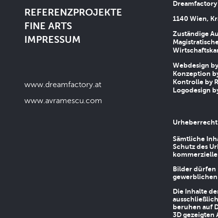
Dreamfactory
REFERENZPROJEKTE
1140 Wien, Kr
FINE ARTS
Zuständige Au
IMPRESSUM
Magistratische
Wirtschaftsk
Webdesign by 
Konzeption by
Kontrolle by R
www.dreamfactory.at
Logodesign by
www.avramescu.com
Urheberrecht
Sämtliche Inh
Schutz des Ur
kommerziellen
Bilder dürfen
gewerblichen
Die Inhalte d
ausschließlic
beruhen auf D
3D gezeigten 